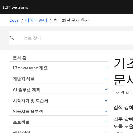
IBM
watsonx
Docs
/
데이터 준비
/
벡터화된 문서 추가
정보 찾기
기
문서 홈
IBM watsonx 개요
문
개발자 허브
AI 솔루션 계획
마지막 업데이
시작하기 및 학습서
검색 강화
인공지능 솔루션
질문 답변
프로젝트
도록 도울
배치 영역