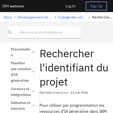
IBM
watsonx
Log In
Sign Up
Docs
/
Développement de solutions d'IA génératives
/
Codage des solutions d'IA générative
/
Recherche de l'ID de projet
Recherche d'informations
Rechercher
Présentatio
n
l'identifiant du
Planifier
une solution
d'IA
projet
générative
Services et
Dernière mise à jour : 22 mai 2026
intégrations
Initiation et
Pour utiliser par programmation les
tutoriels
ressources d'IA générative dans IBM