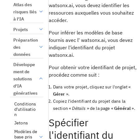
Atlas des
watsonx.ai, vous devez identifier les
risques liés
ressources auxquelles vous souhaitez
à l'IA
accéder.
Projets
Pour inférer les modèles de base
fournis avec l' watsonx.ai, vous devez
Préparation
indiquer l'identifiant du projet
des
données
watsonx.ai.
Développe
Pour obtenir votre identifiant de projet,
ment de
procédez comme suit :
solutions
d'IA
Dans votre projet, cliquez sur l'onglet «
génératives
Gérer
».
Copiez l'identifiant du projet dans la
Conditions
section «
Détails
» de la page «
Général
».
d'utilisatio
n
Spécifier
Jetons
l'identifiant du
Modèles de
base pris