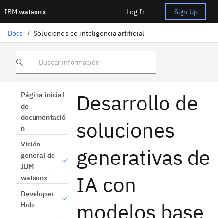
IBM
watsonx
Log In
Sign Up
Docs
/
Soluciones de inteligencia artificial
Buscar información
Desarrollo de
Página inicial
de
documentació
soluciones
n
Visión
generativas de
general de
IBM
IA con
watsonx
Developer
modelos base
Hub