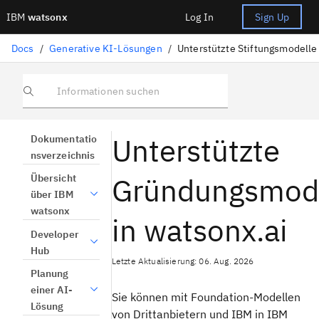
IBM
watsonx
Log In
Sign Up
Docs
/
Generative KI-Lösungen
/
Unterstützte Stiftungsmodelle
Informationen suchen
Unterstützte
Dokumentatio
nsverzeichnis
Gründungsmod
Übersicht
über IBM
watsonx
in watsonx.ai
Developer
Hub
Letzte Aktualisierung: 06. Aug. 2026
Planung
einer AI-
Sie können mit Foundation-Modellen
Lösung
von Drittanbietern und IBM in IBM