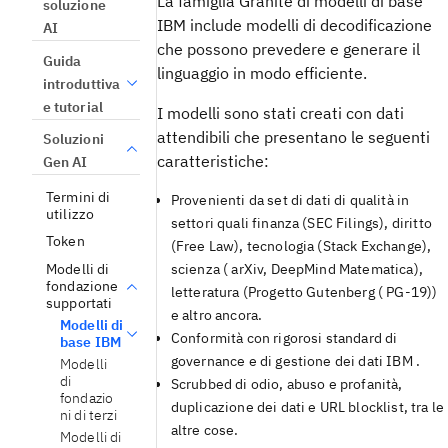
La famiglia Granite di modelli di base
soluzione
IBM include modelli di decodificazione
AI
che possono prevedere e generare il
Guida
linguaggio in modo efficiente.
introduttiva
e tutorial
I modelli sono stati creati con dati
attendibili che presentano le seguenti
Soluzioni
caratteristiche:
Gen AI
Termini di
Provenienti da set di dati di qualità in
utilizzo
settori quali finanza (SEC Filings), diritto
Token
(Free Law), tecnologia (Stack Exchange),
Modelli di
scienza ( arXiv, DeepMind Matematica),
fondazione
letteratura (Progetto Gutenberg ( PG-19))
supportati
e altro ancora.
Modelli di
Conformità con rigorosi standard di
base IBM
governance e di gestione dei dati IBM .
Modelli
di
Scrubbed di odio, abuso e profanità,
fondazio
duplicazione dei dati e URL blocklist, tra le
ni di terzi
altre cose.
Modelli di