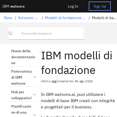
IBM
watsonx
Log In
Sign Up
Docs
/
Soluzioni Gen AI
/
Modelli di fondazione supportati
/
Modelli di base IBM
Trova informazioni
IBM modelli di
Home della
documentazio
ne
fondazione
Panoramica
di IBM
Ultimo aggiornamento: 06 ago 2026
watsonx
Hub per
In IBM watsonx.ai, puoi utilizzare i
sviluppatori
modelli di base IBM creati con integrità
Pianificazio
e progettati per il business.
ne di una