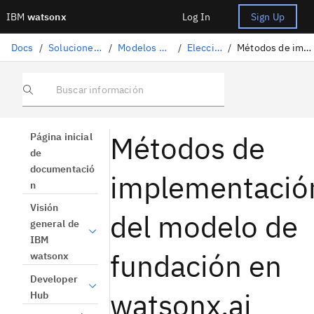
IBM
watsonx
Log In
Sign Up
Docs
/
Soluciones de inteligencia artificial
/
Modelos de cimientos compatibles
/
Elección de un modelo
/
Métodos de implementación del modelo de fundación
Buscar información
Métodos de
Página inicial
de
documentació
implementació
n
Visión
del modelo de
general de
IBM
fundación en
watsonx
Developer
watsonx.ai
Hub