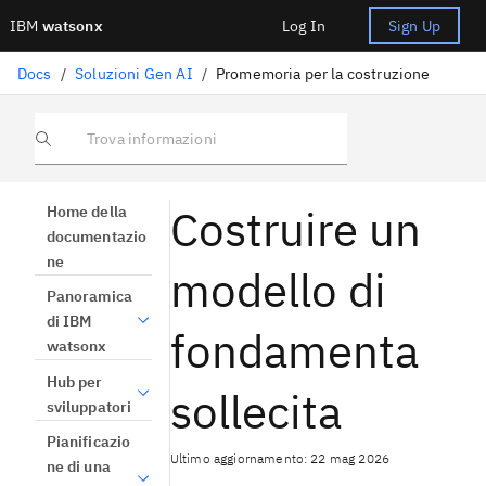
IBM
watsonx
Log In
Sign Up
Docs
/
Soluzioni Gen AI
/
Promemoria per la costruzione
Trova informazioni
Costruire un
Home della
documentazio
ne
modello di
Panoramica
di IBM
fondamenta
watsonx
Hub per
sollecita
sviluppatori
Pianificazio
Ultimo aggiornamento: 22 mag 2026
ne di una