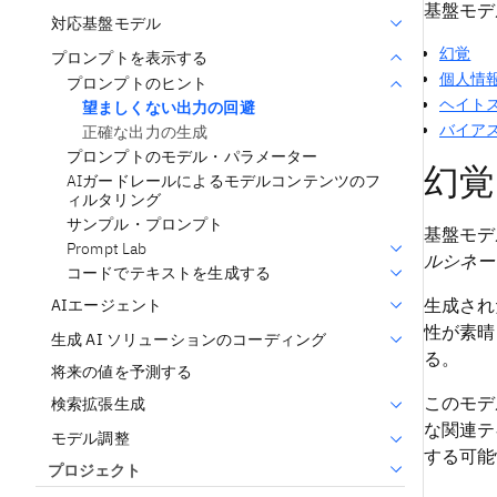
基盤モデ
対応基盤モデル
幻覚
プロンプトを表示する
個人情
プロンプトのヒント
ヘイト
望ましくない出力の回避
バイア
正確な出力の生成
プロンプトのモデル・パラメーター
幻覚
AIガードレールによるモデルコンテンツのフ
ィルタリング
サンプル・プロンプト
基盤モデ
Prompt Lab
ルシネー
コードでテキストを生成する
生成され
AIエージェント
性が素晴
生成 AI ソリューションのコーディング
る。
将来の値を予測する
このモデ
検索拡張生成
な関連テ
モデル調整
する可能
プロジェクト