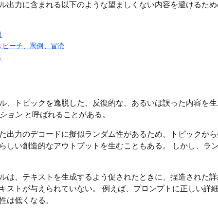
ル出力に含まれる以下のような望ましくない内容を避けるため
報
スピーチ、罵倒、冒涜
ス
ル、トピックを逸脱した、反復的な、あるいは誤った内容を
ション
と呼ばれることがある。
た出力のデコードに擬似ランダム性があるため、トピックから
らしい創造的なアウトプットを生むこともある。 しかし、ラ
ルは、テキストを生成するよう促されたときに、捏造された詳
キストが与えられていない。 例えば、プロンプトに正しい詳
性は低くなる。