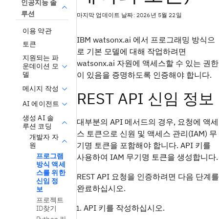
인공지능 솔
루션
마지막 업데이트 날짜: 2026년 5월 22일
이용 약관
IBM watsonx.ai 에서 프로그래밍 방식으
토큰
로 기본 모델에 대해 작업하려면
지원되는 파
watsonx.ai 자원에 액세스할 수 있는 권한
운데이션 모
델
이 있음을 증명하도록 인증해야 합니다.
메시지 작성
REST API 신임 정보
AI 에이전트
생성 AI 솔
대부분의 API 메서드의 경우, 요청에 액세
루션 코딩
스 토큰으로 신원 및 액세스 관리(IAM) 무
개발자 자
기명 토큰을 포함해야 합니다. API 키를
원
프로그램
사용하여 IAM 무기명 토큰을 생성합니다.
방식 액세
스를 위한
REST API 요청을 인증하려면 다음 단계를
신임 정
완료하십시오.
보
프로젝트
API 키를 작성하십시오.
ID찾기
Python 라