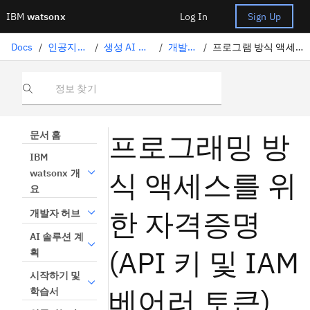
IBM
watsonx
Log In
Sign Up
Docs
/
인공지능 솔루션
/
생성 AI 솔루션 코딩
/
개발자 자원
/
프로그램 방식 액세스를 위한 신임 정보
정보 찾기
프로그래밍 방
문서 홈
IBM
식 액세스를 위
watsonx 개
요
한 자격증명
개발자 허브
AI 솔루션 계
(API 키 및 IAM
획
시작하기 및
베어러 토큰)
학습서