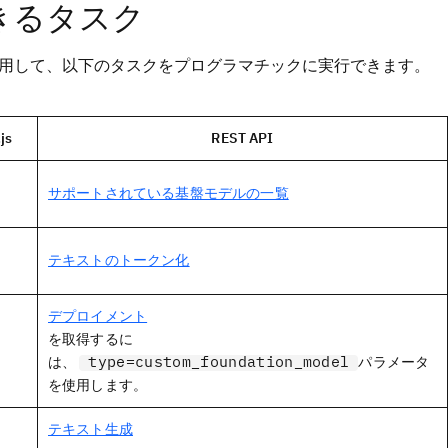
きるタスク
.js SDK を使用して、以下のタスクをプログラマチックに実行できます。
js
REST API
サポートされている基盤モデルの一覧
テキストのトークン化
デプロイメント
を取得するに
type=custom_foundation_model
は、
パラメータ
を使用します。
テキスト生成