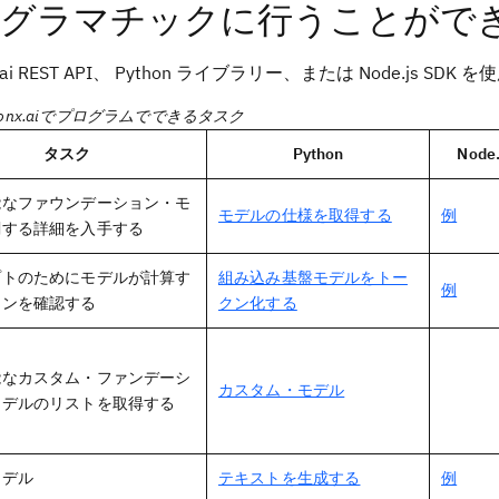
グラマチックに行うことがで
nx.ai REST API、 Python ライブラリー、または Node
atsonx.aiでプログラムでできるタスク
タスク
Python
Node.
能なファウンデーション・モ
モデルの仕様を取得する
例
関する詳細を入手する
プトのためにモデルが計算す
組み込み基盤モデルをトー
例
クンを確認する
クン化する
能なカスタム・ファンデーシ
カスタム・モデル
モデルのリストを取得する
モデル
テキストを生成する
例