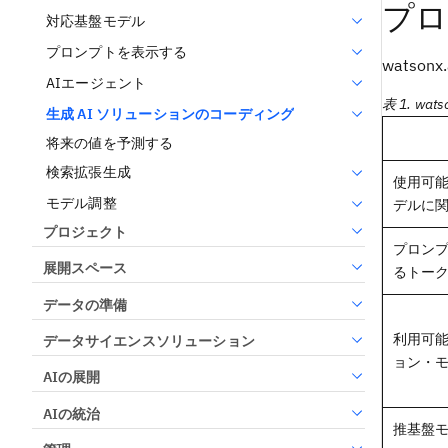
プロ
対応基盤モデル
プロンプトを表示する
watso
AIエージェント
表 1. w
生成 AI ソリューションのコーディング
将来の値を予測する
検索拡張生成
使用可
モデル調整
デルに
プロジェクト
プロン
展開スペース
るトー
データの準備
利用可
データサイエンスソリューション
ョン・
AIの展開
AIの統治
推基盤