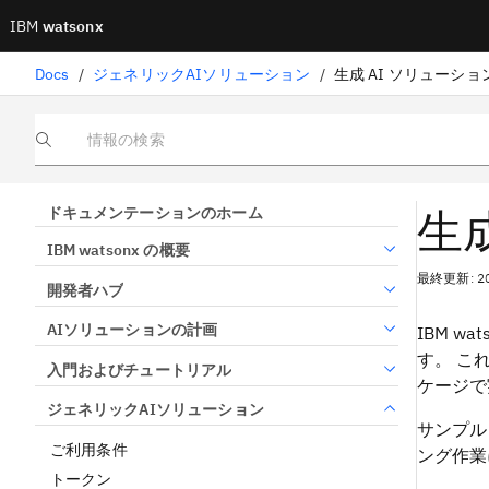
IBM
watsonx
Docs
/
ジェネリックAIソリューション
/
生成 AI ソリューシ
情報の検索
生
ドキュメンテーションのホーム
IBM watsonx の概要
最終更新: 2
開発者ハブ
AIソリューションの計画
IBM w
す。 これ
入門およびチュートリアル
ケージで
ジェネリックAIソリューション
サンプル
ご利用条件
ング作業
トークン