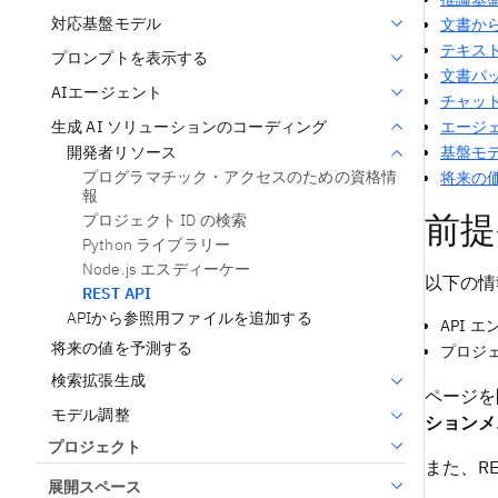
対応基盤モデル
文書か
テキス
プロンプトを表示する
文書パ
AIエージェント
チャッ
生成 AI ソリューションのコーディング
エージ
基盤モ
開発者リソース
プログラマチック・アクセスのための資格情
将来の
報
前提
プロジェクト ID の検索
Python ライブラリー
Node.js エスディーケー
以下の情
REST API
APIから参照用ファイルを追加する
API 
将来の値を予測する
プロジェ
検索拡張生成
ページを
モデル調整
ションメ
プロジェクト
また、R
展開スペース