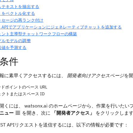
らテキストを抽出する
トをベクトル化する
ッセージの再ランク付け
トAPIでアプリケーションにジェネレーティブチャットを追加する
ェント主導型チャットワークフローの構築
デルモデルの調整
価値を予測する
条件
報に素早くアクセスするには、
開発者向けアクセスページ
を
エンドポイントのベース URL
クトまたはスペース ID
開くには、 watsonx.ai のホームページから、作業を行
ニュー
を開き、次に
「開発者アクセス」
をクリックしま
EST APIリクエストを送信するには、以下の情報が必要です：