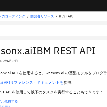
ョンのコーディング
/
開発者リソース
/
REST API
sonx.aiIBM REST API
026年5月22日
atsonx.ai API を使用すると、watsonx.ai の基盤モデルを
nx.ai APIリファレンス・ドキュメントを
参照。
EST APIを使用して以下のタスクを実行することもできます：
デル取得する
盤モデル