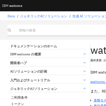
IBM
watsonx
Docs
/
ジェネリックAIソリューション
/
生成 AI ソリューシ
情報の検索
wat
ドキュメンテーションのホーム
IBM watsonx の概要
最終更新: 2
開発者ハブ
AIソリューションの計画
IBM w
入門およびチュートリアル
watso
ジェネリックAIソリューション
また、R
ご利用条件
基盤モ
トークン
推論基