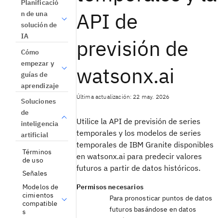
Planificació
API de
n de una
solución de
IA
previsión de
Cómo
empezar y
watsonx.ai
guías de
aprendizaje
Última actualización: 22 may. 2026
Soluciones
de
Utilice la API de previsión de series
inteligencia
temporales y los modelos de series
artificial
temporales de IBM Granite disponibles
Términos
en watsonx.ai para predecir valores
de uso
futuros a partir de datos históricos.
Señales
Modelos de
Permisos necesarios
cimientos
Para pronosticar puntos de datos
compatible
futuros basándose en datos
s