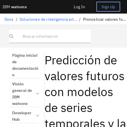
IBM
watsonx
Log In
Sign Up
Docs
/
Soluciones de inteligencia artificial
/
Pronosticar valores futuros
Buscar información
Predicción de
Página inicial
de
documentació
valores futuros
n
Visión
con modelos
general de
IBM
de series
watsonx
Developer
temporales y la
Hub