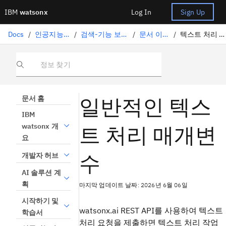
IBM
watsonx
Log In
Sign Up
Docs
/
인공지능 솔루션
/
검색-기능 보강된 생성
/
문서 이해하기
/
텍스트 처리 매개변수
정보 찾기
일반적인 텍스
문서 홈
IBM
트 처리 매개변
watsonx 개
요
수
개발자 허브
AI 솔루션 계
획
마지막 업데이트 날짜: 2026년 6월 06일
시작하기 및
watsonx.ai REST API를 사용하여 텍스트
학습서
처리 요청을 제출하면 텍스트 처리 작업