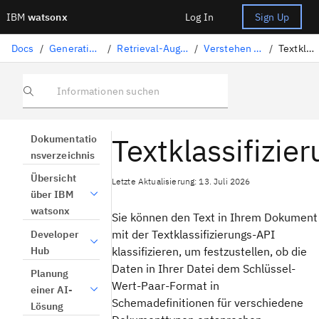
IBM
watsonx
Log In
Sign Up
Docs
/
Generative KI-Lösungen
/
Retrieval-Augmented Generation
/
Verstehen von Dokumenten
/
Textklassifizierung
Informationen suchen
Textklassifizie
Dokumentatio
nsverzeichnis
Übersicht
Letzte Aktualisierung: 13. Juli 2026
über IBM
watsonx
Sie können den Text in Ihrem Dokument
mit der Textklassifizierungs-API
Developer
Hub
klassifizieren, um festzustellen, ob die
Daten in Ihrer Datei dem Schlüssel-
Planung
Wert-Paar-Format in
einer AI-
Schemadefinitionen für verschiedene
Lösung