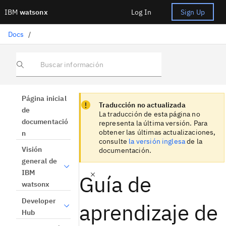
IBM
watsonx
Log In
Sign Up
Docs
/
Buscar información
Focus sentinel
Focus sentinel
Página inicial
Traducción no actualizada
de
La traducción de esta página no
documentació
representa la última versión. Para
obtener las últimas actualizaciones,
n
consulte
la versión inglesa
de la
Visión
documentación.
general de
IBM
Guía de
watsonx
Developer
aprendizaje de
Hub