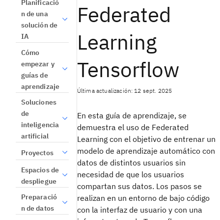
Planificació
Federated
n de una
solución de
Learning
IA
Cómo
Tensorflow
empezar y
guías de
aprendizaje
Última actualización: 12 sept. 2025
Soluciones
de
En esta guía de aprendizaje, se
inteligencia
demuestra el uso de Federated
artificial
Learning con el objetivo de entrenar un
modelo de aprendizaje automático con
Proyectos
datos de distintos usuarios sin
Espacios de
necesidad de que los usuarios
despliegue
compartan sus datos. Los pasos se
Preparació
realizan en un entorno de bajo código
n de datos
con la interfaz de usuario y con una