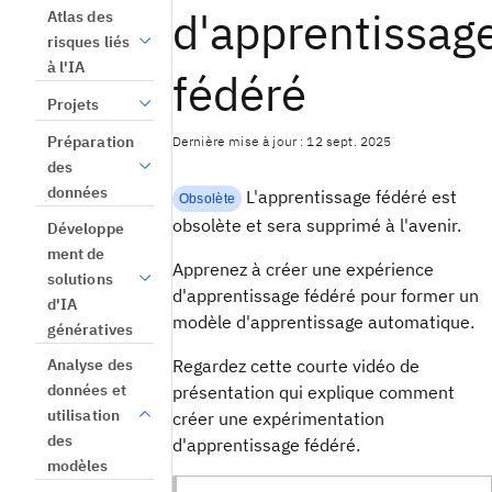
d'apprentissag
Atlas des
risques liés
à l'IA
fédéré
Projets
Dernière mise à jour : 12 sept. 2025
Préparation
des
données
L'apprentissage fédéré est
Obsolète
obsolète et sera supprimé à l'avenir.
Développe
ment de
Apprenez à créer une expérience
solutions
d'apprentissage fédéré pour former un
d'IA
modèle d'apprentissage automatique.
génératives
Regardez cette courte vidéo de
Analyse des
données et
présentation qui explique comment
utilisation
créer une expérimentation
des
d'apprentissage fédéré.
modèles