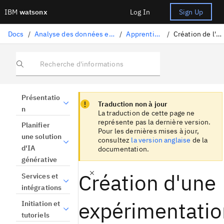
IBM
watsonx
Log In
Sign Up
Docs
/
Analyse des données et utilisation des modèles
/
Apprentissage fédéré
/
Création de l'expérimentation
Recherche d'informations
Focus sentinel
Focus sentinel
Présentatio
Traduction non à jour
n
La traduction de cette page ne
représente pas la dernière version.
Planifier
Pour les dernières mises à jour,
une solution
consultez
la version anglaise
de la
d'IA
documentation.
générative
Création d'une
Services et
intégrations
expérimentatio
Initiation et
tutoriels