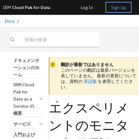
IBM
Cloud Pak for Data
Log In
Sign Up
Docs
/
情報の検索
Focus sentinel
Focus sentinel
ドキュメンテ
翻訳が最新ではありません
ーションのホ
このページの翻訳は最新バージョンを
ーム
表していません。 最新の更新について
は、資料の
英語版
を参照してくださ
IBM Cloud
い。
Pak for
Data as a
エクスペリメ
Service の
概要
ントのモニタ
サービス
入門および