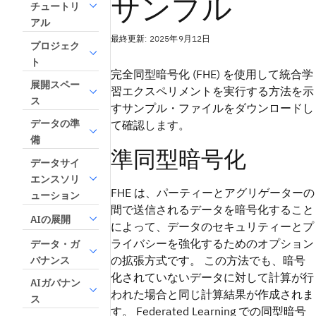
サンプル
チュートリ
アル
最終更新: 2025年9月12日
プロジェク
ト
完全同型暗号化 (FHE) を使用して統合学
展開スペー
習エクスペリメントを実行する方法を示
ス
すサンプル・ファイルをダウンロードし
データの準
て確認します。
備
準同型暗号化
データサイ
エンスソリ
FHE は、パーティーとアグリゲーターの
ューション
間で送信されるデータを暗号化すること
AIの展開
によって、データのセキュリティーとプ
ライバシーを強化するためのオプション
データ・ガ
の拡張方式です。 この方法でも、暗号
バナンス
化されていないデータに対して計算が行
AIガバナン
われた場合と同じ計算結果が作成されま
ス
す。 Federated Learning での同型暗号