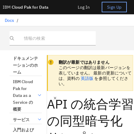
IBM
Cloud Pak for Data
Log In
Sign Up
Docs
/
情報の検索
Focus sentinel
Focus sentinel
ドキュメンテ
翻訳が最新ではありません
ーションのホ
このページの翻訳は最新バージョンを
ーム
表していません。 最新の更新について
は、資料の
英語版
を参照してくださ
IBM Cloud
い。
Pak for
Data as a
API の統合学習
Service の
概要
の同型暗号化
サービス
入門および