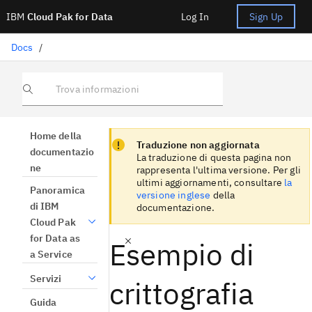
IBM
Cloud Pak for Data
Log In
Sign Up
Docs
/
Trova informazioni
Focus sentinel
Focus sentinel
Home della
Traduzione non aggiornata
documentazio
La traduzione di questa pagina non
ne
rappresenta l'ultima versione. Per gli
ultimi aggiornamenti, consultare
la
Panoramica
versione inglese
della
di IBM
documentazione.
Cloud Pak
for Data as
Esempio di
a Service
Servizi
crittografia
Guida