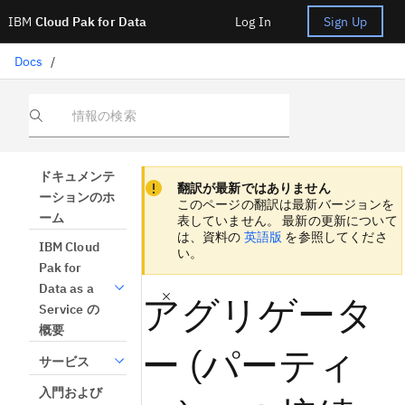
IBM
Cloud Pak for Data
Log In
Sign Up
Docs
/
情報の検索
Focus sentinel
Focus sentinel
ドキュメンテ
翻訳が最新ではありません
ーションのホ
このページの翻訳は最新バージョンを
ーム
表していません。 最新の更新について
は、資料の
英語版
を参照してくださ
IBM Cloud
い。
Pak for
Data as a
アグリゲータ
Service の
概要
ー (パーティ
サービス
入門および