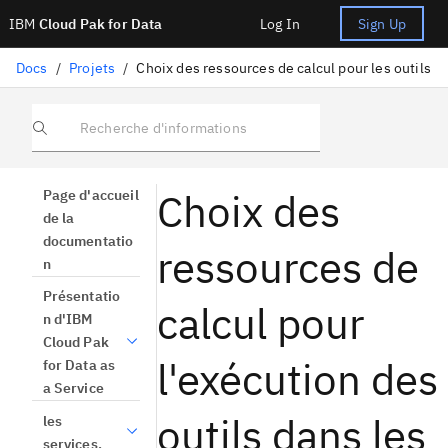
IBM
Cloud Pak for Data
Log In
Sign Up
Docs
/
Projets
/
Choix des ressources de calcul pour les outils
Recherche d'informations
Choix des
Page d'accueil
de la
documentatio
ressources de
n
Présentatio
calcul pour
n d'IBM
Cloud Pak
l'exécution des
for Data as
a Service
outils dans les
les
services.