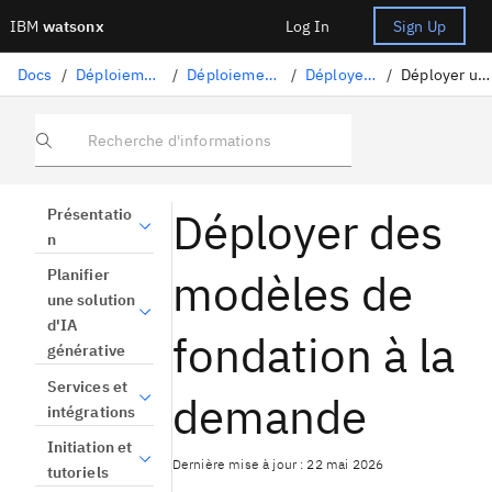
IBM
watsonx
Log In
Sign Up
Docs
/
Déploiement de modèles et d'autres actifs
/
Déploiement d'actifs d'intelligence artificielle
/
Déployer des actifs d'IA générative
/
Déployer un foundation model à la demande
Recherche d'informations
Déployer des
Présentatio
n
modèles de
Planifier
une solution
d'IA
fondation à la
générative
Services et
demande
intégrations
Initiation et
Dernière mise à jour : 22 mai 2026
tutoriels