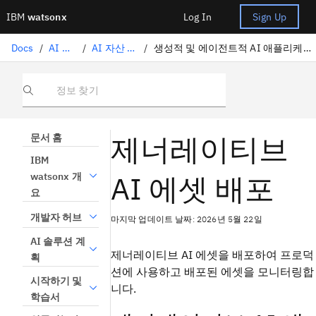
IBM
watsonx
Log In
Sign Up
Docs
/
AI 배치
/
AI 자산 배치
/
생성적 및 에이전트적 AI 애플리케이션 배포
정보 찾기
제너레이티브
문서 홈
IBM
AI 에셋 배포
watsonx 개
요
개발자 허브
마지막 업데이트 날짜: 2026년 5월 22일
AI 솔루션 계
제너레이티브 AI 에셋을 배포하여 프로덕
획
션에 사용하고 배포된 에셋을 모니터링합
시작하기 및
니다.
학습서