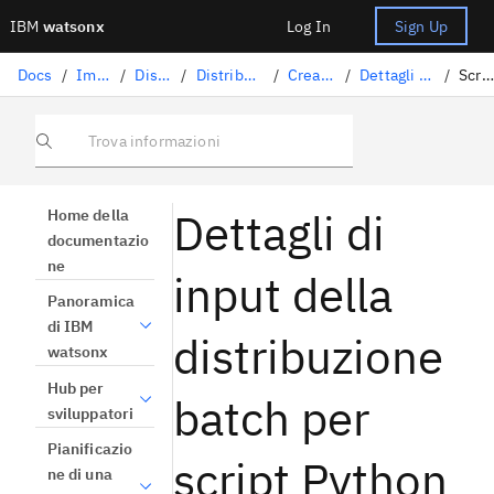
IBM
watsonx
Log In
Sign Up
Docs
/
Implementare l'IA
/
Distribuzione di asset AI
/
Distribuzione degli asset di machine learning
/
Creazione di distribuzioni batch
/
Dettagli di input della distribuzione batch per framework
/
Script Python
Trova informazioni
Dettagli di
Home della
documentazio
ne
input della
Panoramica
di IBM
distribuzione
watsonx
Hub per
batch per
sviluppatori
Pianificazio
script Python
ne di una