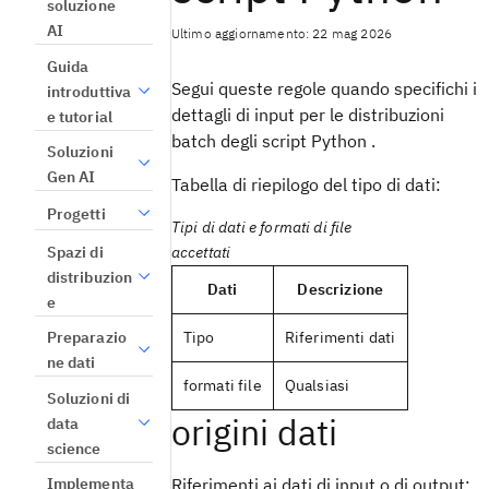
soluzione
AI
Ultimo aggiornamento: 22 mag 2026
Guida
Segui queste regole quando specifichi i
introduttiva
dettagli di input per le distribuzioni
e tutorial
batch degli script Python .
Soluzioni
Gen AI
Tabella di riepilogo del tipo di dati:
Progetti
Tipi di dati e formati di file
Spazi di
accettati
distribuzion
Dati
Descrizione
e
Preparazio
Tipo
Riferimenti dati
ne dati
formati file
Qualsiasi
Soluzioni di
origini dati
data
science
Implementa
Riferimenti ai dati di input o di output: