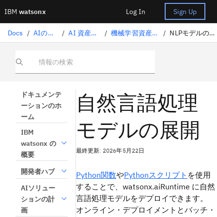
IBM
watsonx
Log In
Sign Up
Docs
/
AIの展開
/
AI 資産展開
/
機械学習資産導入
/
NLPモデルの導入
情報の検索
自然言語処理
ドキュメンテ
ーションのホ
ーム
モデルの展開
IBM
watsonx の
最終更新: 2026年5月22日
概要
開発者ハブ
Python関数
や
Pythonスクリプト
を使用
することで、watsonx.aiRuntime に自然
AIソリュー
言語処理モデルをデプロイできます。
ションの計
オンライン・デプロイメントとバッチ・
画