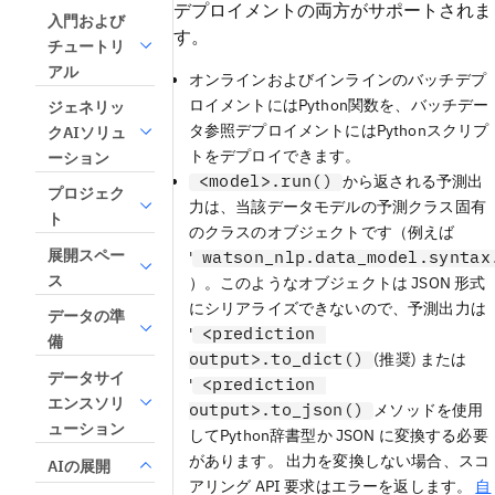
デプロイメントの両方がサポートされま
入門および
す。
チュートリ
アル
オンラインおよびインラインのバッチデプ
ロイメントにはPython関数を、バッチデー
ジェネリッ
タ参照デプロイメントにはPythonスクリプ
クAIソリュ
トをデプロイできます。
ーション
<model>.run()
から返される予測出
プロジェク
力は、当該データモデルの予測クラス固有
ト
のクラスのオブジェクトです（例えば
展開スペー
watson_nlp.data_model.syntax
'
ス
）。このようなオブジェクトは JSON 形式
にシリアライズできないので、予測出力は
データの準
<prediction
'
備
output>.to_dict()
(推奨) または
データサイ
<prediction
'
エンスソリ
output>.to_json()
メソッドを使用
ューション
してPython辞書型か JSON に変換する必要
があります。 出力を変換しない場合、スコ
AIの展開
アリング API 要求はエラーを返します。
自