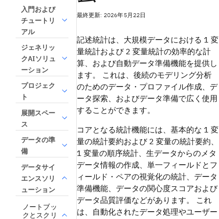
入門および
最終更新: 2026年5月22日
チュートリ
アル
記述統計は、大規模データにおける 1 変
ジェネリッ
量統計および 2 変量統計の効率的な計
クAIソリュ
算、および自動データ準備機能を提供し
ーション
ます。 これは、後続のモデリング分析
プロジェク
のためのデータ・プロファイル作成、デ
ト
ータ探索、およびデータ準備で広く使用
することができます。
展開スペー
ス
コアとなる統計機能には、基本的な 1 変
データの準
量の統計要約および 2 変量の統計要約、
備
1 変量の順序統計、生データからのメタ
データ情報の作成、単一フィールドとフ
データサイ
ィールド・ペアの視覚化の統計、データ
エンスソリ
準備機能、データの関心度スコアおよび
ューション
データ品質評価などがあります。 これ
ノートブッ
は、自動化されたデータ処理やユーザー
クとスクリ