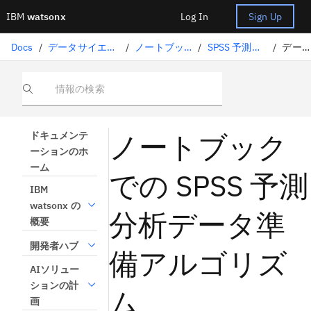
IBM
watsonx
Log In
Sign Up
Docs
/
データサイエンスソリューション
/
ノートブックとスクリプト
/
SPSS 予測分析アルゴリズム
/
データの準備
情報の検索
ノートブック
ドキュメンテ
ーションのホ
ーム
での SPSS 予測
IBM
watsonx の
分析データ準
概要
開発者ハブ
備アルゴリズ
AIソリュー
ションの計
ム
画