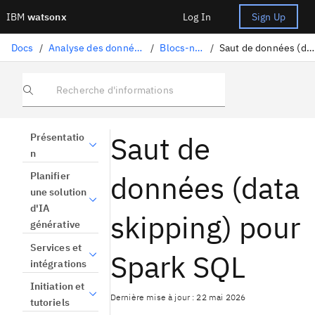
IBM
watsonx
Log In
Sign Up
Docs
/
Analyse des données et utilisation des modèles
/
Blocs-notes et scripts
/
Saut de données (data skipping) pour Spark SQL
Recherche d'informations
Saut de
Présentatio
n
données (data
Planifier
une solution
d'IA
skipping) pour
générative
Services et
Spark SQL
intégrations
Initiation et
Dernière mise à jour : 22 mai 2026
tutoriels