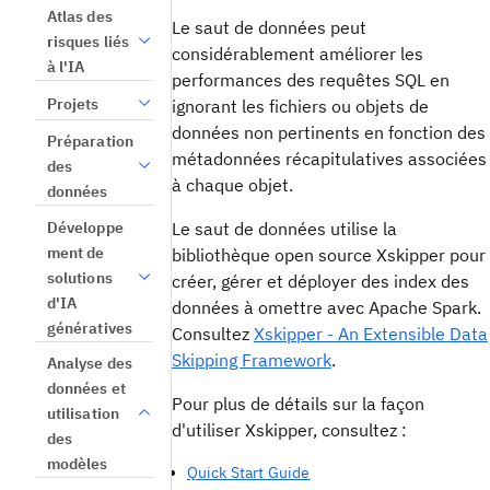
Atlas des
Le saut de données peut
risques liés
considérablement améliorer les
à l'IA
performances des requêtes SQL en
Projets
ignorant les fichiers ou objets de
données non pertinents en fonction des
Préparation
métadonnées récapitulatives associées
des
à chaque objet.
données
Développe
Le saut de données utilise la
ment de
bibliothèque open source Xskipper pour
solutions
créer, gérer et déployer des index des
d'IA
données à omettre avec Apache Spark.
génératives
Consultez
Xskipper - An Extensible Data
Skipping Framework
.
Analyse des
données et
Pour plus de détails sur la façon
utilisation
d'utiliser Xskipper, consultez :
des
modèles
Quick Start Guide