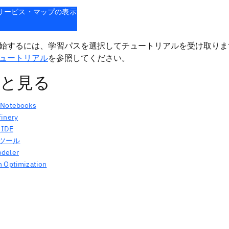
 サービス・マップの表示
始するには、学習パスを選択してチュートリアルを受け取り
ュートリアル
を参照してください。
と見る
 Notebooks
finery
 IDE
I ツール
deler
n Optimization