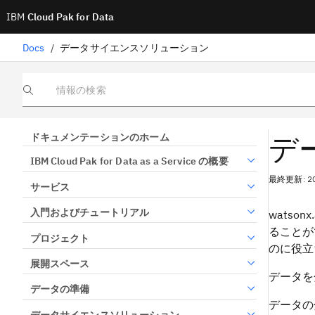
IBM
Cloud Pak for Data
Docs
/
データサイエンスソリューション
情報の検索
デ
ドキュメンテーションのホーム
IBM Cloud Pak for Data as a Service の概要
最終更新: 2
サービス
入門およびチュートリアル
watso
ることが
プロジェクト
のに役立
展開スペース
データを
データの準備
データの
データサイエンスソリューション