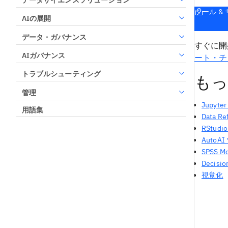
ツール &
AIの展開
データ・ガバナンス
すぐに開
AIガバナンス
ート・チ
トラブルシューティング
もっ
管理
Jupyter
用語集
Data Re
RStudio
AutoA
SPSS Mo
Decisio
視覚化