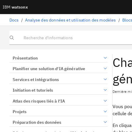
IBM
watsonx
Docs
/
Analyse des données et utilisation des modèles
/
Blocs
Recherche d'informations
Cha
Présentation
Planifier une solution d'IA générative
gén
Services et intégrations
Initiation et tutoriels
Dernière mi
Atlas des risques liés à l'IA
Vous pou
Projets
cellule d
Préparation des données
En cliqua