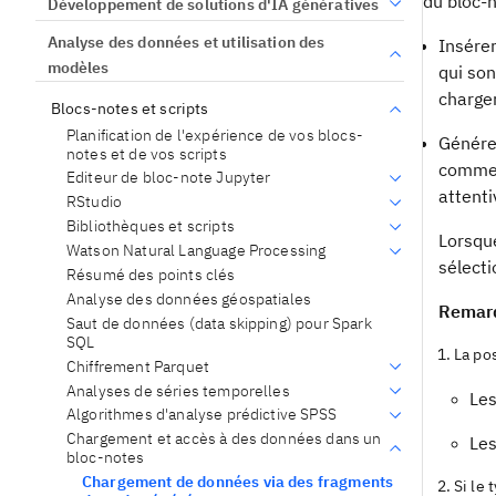
du bloc-
Développement de solutions d'IA génératives
Analyse des données et utilisation des
Insérer
modèles
qui son
charger
Blocs-notes et scripts
Planification de l'expérience de vos blocs-
Générer
notes et de vos scripts
commen
Editeur de bloc-note Jupyter
attenti
RStudio
Bibliothèques et scripts
Lorsque
Watson Natural Language Processing
sélect
Résumé des points clés
Analyse des données géospatiales
Remar
Saut de données (data skipping) pour Spark
SQL
La po
Chiffrement Parquet
Analyses de séries temporelles
Les
Algorithmes d'analyse prédictive SPSS
Chargement et accès à des données dans un
Les
bloc-notes
Chargement de données via des fragments
Si le