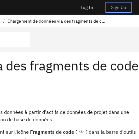
Log In
Sign Up
oc-notes
/
Chargement de données via des fragments de code générés
 des fragments de code
 données à partir d'actifs de données de projet dans une
exion de base de données.
nt sur l'icône
Fragments de code
(
) dans la barre d'outils