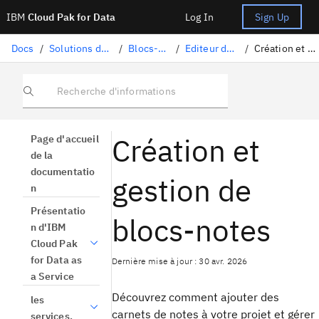
IBM
Cloud Pak for Data
Log In
Sign Up
Docs
/
Solutions de science des données
/
Blocs-notes et scripts
/
Editeur de bloc-note Jupyter
/
Création et gestion de blocs-notes
Recherche d'informations
Création et
Page d'accueil
de la
documentatio
gestion de
n
Présentatio
blocs-notes
n d'IBM
Cloud Pak
for Data as
Dernière mise à jour : 30 avr. 2026
a Service
Découvrez comment ajouter des
les
carnets de notes à votre projet et gérer
services.