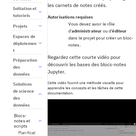
les carnets de notes créés.
Initiation et
tutoriels
Autorisations requises
Vous devez avoir le rôle
Projets
d'
administrateur
ou d'
éditeur
Espaces de
dans le projet pour créer un bloc-
déploiemen
notes.
t
Regardez cette courte vidéo pour
Préparation
découvrir les bases des blocs-notes
des
Jupyter.
données
Cette vidéo fournit une méthode visuelle pour
Solutions
apprendre les concepts et les tâches de cette
de science
documentation.
des
données
Blocs-
notes et
scripts
Planificat