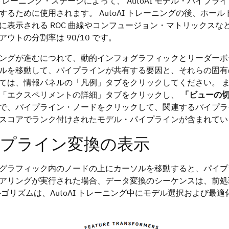
AI トレーニング・ステージによって、 AutoAI モデル・パ
するために使用されます。 AutoAI トレーニングの後、ホ
に表示される ROC 曲線やコンフュージョン・マトリックスな
アウトの分割率は 90/10 です。
ングが進むにつれて、動的インフォグラフィックとリーダーボ
ルを移動して、パイプラインが共有する要因と、それらの固有
ては、情報パネルの「凡例」タブをクリックしてください。 
「エクスペリメントの詳細」タブをクリックし、
「ビューの
で、パイプライン・ノードをクリックして、関連するパイプラ
スコアでランク付けされたモデル・パイプラインが含まれてい
プライン変換の表示
グラフィック内のノードの上にカーソルを移動すると、パイプ
アリングが実行された場合、データ変換のシーケンスは、前処
ルゴリズムは、AutoAI トレーニング中にモデル選択および最