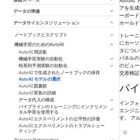
Auto
アを生成
データの準備
ーボード
ホールド
データサイエンスソリューション
ノートブックとスクリプト
トレーニ
にカーソ
機械学習のためのAutoAI
タについ
AutoAI 用語集
パネルの
機械学習実験の自動化
のビュー
時系列予測実験の自動化
AutoAI で生成されたノートブックの保存
交差検証
AutoAI モデルの選択
パイ
AutoAI 図書館
AutoAI 実装の詳細
データ代入の構成
インフォ
パイプラインのトレーニングにインクリメン
エンジニ
タル学習を使用する
す。 ア
AutoAI エクスペリメントの公平性の評価
AutoAI エクスペリメントのトラブルシュー
ティング