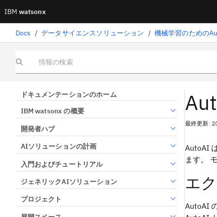
IBM
watsonx
Docs
/
データサイエンスソリューション
/
機械学習のためのAut
情報の検索
Au
ドキュメンテーションのホーム
IBM watsonx の概要
最終更新: 2
開発者ハブ
AIソリューションの計画
Auto
ます。 
入門およびチュートリアル
エク
ジェネリックAIソリューション
プロジェクト
Auto
展開スペース