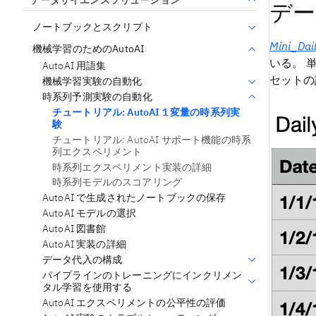
デー
ノートブックとスクリプト
Mini_Dai
機械学習のためのAutoAI
いる。 
AutoAI 用語集
セットの
機械学習実験の自動化
時系列予測実験の自動化
チュートリアル: AutoAI 1 変量の時系列実
験
チュートリアル: AutoAI サポート機能の時系
列エクスペリメント
時系列エクスペリメント実装の詳細
時系列モデルのスコアリング
AutoAI で生成されたノートブックの保存
AutoAI モデルの選択
AutoAI 図書館
AutoAI 実装の詳細
データ代入の構成
パイプラインのトレーニングにインクリメン
タル学習を使用する
AutoAI エクスペリメントの公平性の評価