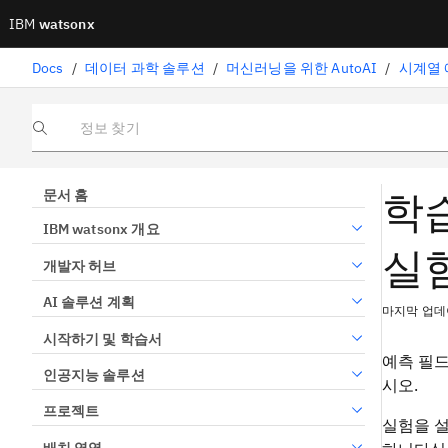
IBM
watsonx
Docs
/
데이터 과학 솔루션
/
머신러닝을 위한 AutoAI
/
시계열 
정보 찾기
학습
문서 홈
IBM watsonx 개요
실
개발자 허브
AI 솔루션 계획
마지막 업데이
시작하기 및 학습서
예측 필드
인공지능 솔루션
시오.
프로젝트
실험을 설
배치 영역