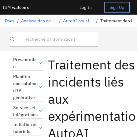
IBM
watsonx
Log In
Sign Up
Docs
/
Analyse des données et utilisation des modèles
/
AutoAI pour l'apprentissage automatique
/
Traitement des incidents liés aux expérimentations AutoAI
Recherche d'informations
Traitement des
Présentatio
n
incidents liés
Planifier
une solution
d'IA
aux
générative
Services et
expérimentatio
intégrations
Initiation et
AutoAI
tutoriels