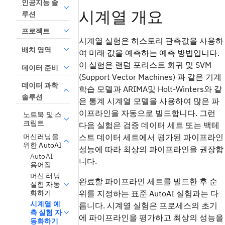
인공지능 솔
시계열 개요
루션
프로젝트
시계열 실험은 히스토리 관측값을 사용하
배치 영역
여 미래 값을 예측하는 예측 방법입니다.
이 실험은 랜덤 포리스트 회귀 및 SVM
데이터 준비
(Support Vector Machines) 과 같은 기계
데이터 과학
학습 모델과 ARIMA및 Holt-Winters와 같
솔루션
은 통계 시계열 모델을 사용하여 많은 파
이프라인을 자동으로 빌드합니다. 그런
노트북 및 스
크립트
다음 실험은 검증 데이터 세트 또는 백테
머신러닝을
스트 데이터 세트에서 평가된 파이프라인
위한 AutoAI
성능에 따라 최상의 파이프라인을 권장합
AutoAI
니다.
용어집
머신 러닝
완료할 파이프라인 세트를 빌드한 후 순
실험 자동
화하기
위를 지정하는 표준 AutoAI 실험과는 다
시계열 예
릅니다. 시계열 실험은 프로세스의 초기
측 실험 자
에 파이프라인을 평가하고 최상의 성능을
동화하기