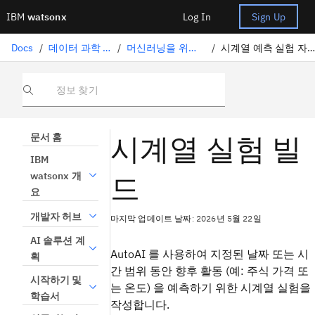
IBM
watsonx
Log In
Sign Up
Docs
/
데이터 과학 솔루션
/
머신러닝을 위한 AutoAI
/
시계열 예측 실험 자동화하기
정보 찾기
시계열 실험 빌
문서 홈
IBM
드
watsonx 개
요
개발자 허브
마지막 업데이트 날짜: 2026년 5월 22일
AI 솔루션 계
AutoAI 를 사용하여 지정된 날짜 또는 시
획
간 범위 동안 향후 활동 (예: 주식 가격 또
시작하기 및
는 온도) 을 예측하기 위한 시계열 실험을
학습서
작성합니다.