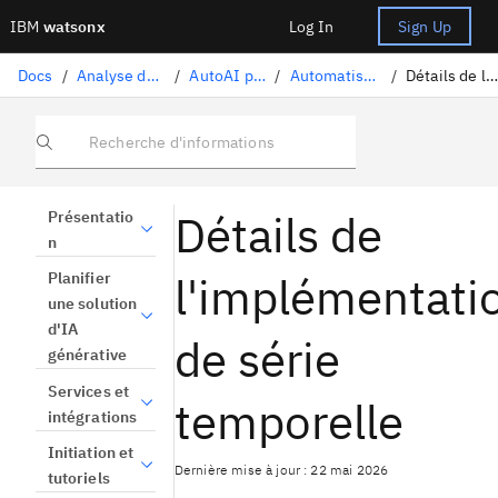
IBM
watsonx
Log In
Sign Up
Docs
/
Analyse des données et utilisation des modèles
/
AutoAI pour l'apprentissage automatique
/
Automatisation d'une expérience de prévision de séries temporelles
/
Détails de l'implémentation de la série temporelle
Recherche d'informations
Détails de
Présentatio
n
l'implémentati
Planifier
une solution
d'IA
de série
générative
Services et
temporelle
intégrations
Initiation et
Dernière mise à jour : 22 mai 2026
tutoriels