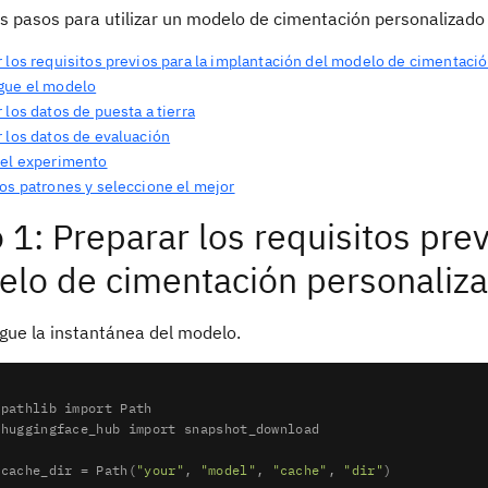
os pasos para utilizar un modelo de cimentación personalizad
r los requisitos previos para la implantación del modelo de cimentaci
gue el modelo
 los datos de puesta a tierra
r los datos de evaluación
 el experimento
los patrones y seleccione el mejor
 1: Preparar los requisitos pre
lo de cimentación personaliz
gue la instantánea del modelo.
 pathlib 
import
 huggingface_hub 
import
 snapshot_download

_cache_dir = Path(
"your"
, 
"model"
, 
"cache"
, 
"dir"
)
