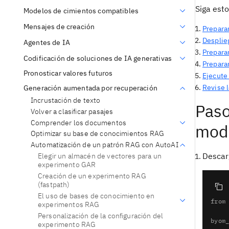
Siga est
Modelos de cimientos compatibles
Mensajes de creación
Prepara
Desplie
Agentes de IA
Preparar
Codificación de soluciones de IA generativas
Prepara
Pronosticar valores futuros
Ejecute
Revise 
Generación aumentada por recuperación
Incrustación de texto
Paso
Volver a clasificar pasajes
Comprender los documentos
mode
Optimizar su base de conocimientos RAG
Automatización de un patrón RAG con AutoAI
Descar
Elegir un almacén de vectores para un
experimento GAR
Creación de un experimento RAG
(fastpath)
from
El uso de bases de conocimiento en
from
experimentos RAG
Personalización de la configuración del
byom
experimento RAG