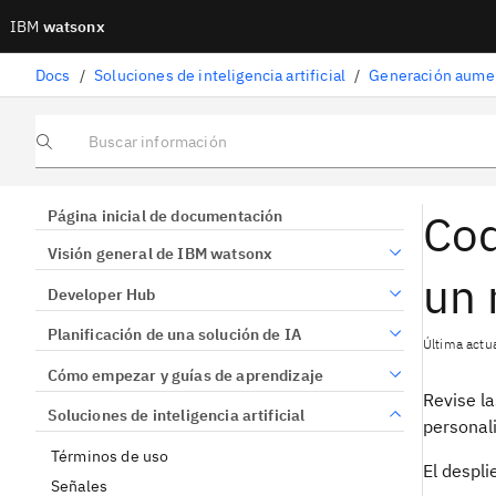
IBM
watsonx
Docs
/
Soluciones de inteligencia artificial
/
Generación aumen
Buscar información
Cod
Página inicial de documentación
Visión general de IBM watsonx
un 
Developer Hub
Planificación de una solución de IA
Última actu
Cómo empezar y guías de aprendizaje
Revise la
Soluciones de inteligencia artificial
personal
Términos de uso
El despli
Señales