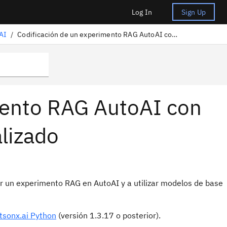
Log In
Sign Up
AI
/
Codificación de un experimento RAG AutoAI con un modelo de base personalizado
mento RAG AutoAI con
lizado
car un experimento RAG en AutoAI y a utilizar modelos de base
atsonx.ai Python
(versión 1.3.17 o posterior).