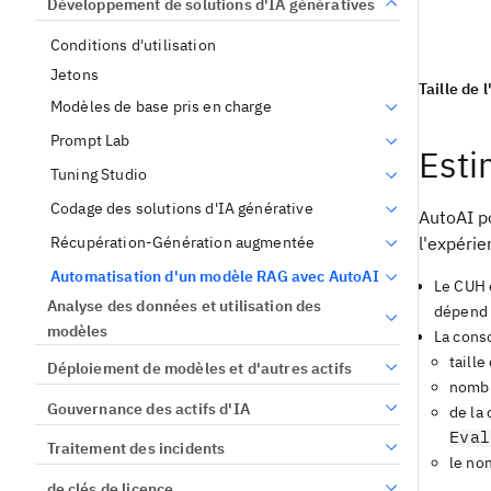
Développement de solutions d'IA génératives
Conditions d'utilisation
Jetons
Taille de
Modèles de base pris en charge
Prompt Lab
Esti
Tuning Studio
Codage des solutions d'IA générative
AutoAI po
l'expéri
Récupération-Génération augmentée
Automatisation d'un modèle RAG avec AutoAI
Le CUH 
Analyse des données et utilisation des
dépend 
modèles
La cons
taille
Déploiement de modèles et d'autres actifs
nombr
Gouvernance des actifs d'IA
de la 
Eval
Traitement des incidents
le no
de clés de licence