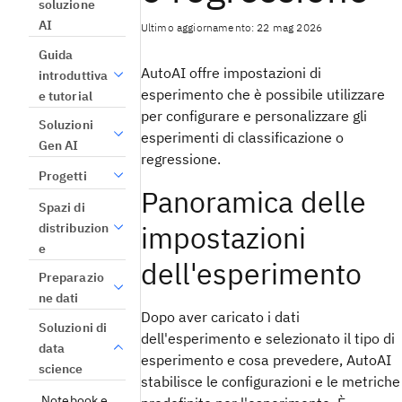
soluzione
AI
Ultimo aggiornamento: 22 mag 2026
Guida
AutoAI offre impostazioni di
introduttiva
esperimento che è possibile utilizzare
e tutorial
per configurare e personalizzare gli
Soluzioni
esperimenti di classificazione o
Gen AI
regressione.
Progetti
Panoramica delle
Spazi di
impostazioni
distribuzion
e
dell'esperimento
Preparazio
ne dati
Dopo aver caricato i dati
Soluzioni di
dell'esperimento e selezionato il tipo di
data
esperimento e cosa prevedere, AutoAI
science
stabilisce le configurazioni e le metriche
Notebook e