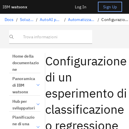
IBM
watsonx
Log In
Sign Up
Docs
/
Soluzioni di data science
/
AutoAI per l'apprendimento automatico
/
Automatizzare un esperimento di apprendimento automatico
/
Configurazione delle impostazioni dell'esperimento
Trova informazioni
Configurazione
Home della
documentazio
ne
di un
Panoramica
di IBM
esperimento di
watsonx
Hub per
classificazione
sviluppatori
Pianificazio
o regressione
ne di una