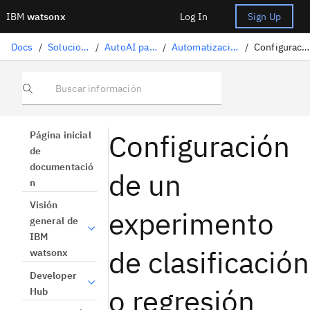
IBM
watsonx
Log In
Sign Up
Docs
/
Soluciones de ciencia de datos
/
AutoAI para el aprendizaje automático
/
Automatización de un experimento de aprendizaje automático
/
Configuración de valores de experimento
Buscar información
Configuración
Página inicial
de
documentació
de un
n
Visión
experimento
general de
IBM
de clasificación
watsonx
Developer
o regresión
Hub