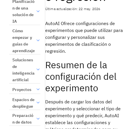
Planificació
n de una
Última actualización: 22 may. 2026
solución de
IA
AutoAI Ofrece configuraciones de
experimentos que puede utilizar para
Cómo
configurar y personalizar sus
empezar y
experimentos de clasificación o
guías de
aprendizaje
regresión.
Soluciones
Resumen de la
de
configuración del
inteligencia
artificial
experimento
Proyectos
Espacios de
Después de cargar los datos del
despliegue
experimento y seleccionar el tipo de
experimento y qué predecir, AutoAI
Preparació
n de datos
establece las configuraciones y