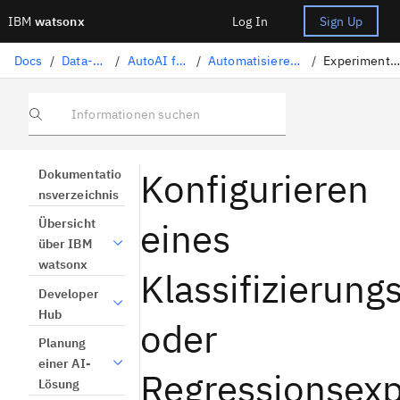
IBM
watsonx
Log In
Sign Up
Docs
/
Data-Science-Lösungen
/
AutoAI für maschinelles Lernen
/
Automatisieren eines Experiments zum maschinellen Lernen
/
Experimenteinstellungen konfigurieren
Informationen suchen
Konfigurieren
Dokumentatio
nsverzeichnis
eines
Übersicht
über IBM
watsonx
Klassifizierung
Developer
Hub
oder
Planung
einer AI-
Regressionsex
Lösung