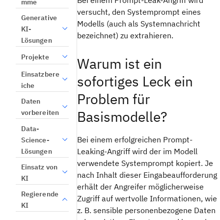
Bei einem Prompt-Leak-Angriff wird
mme
versucht, den Systemprompt eines
Generative
Modells (auch als Systemnachricht
KI-
bezeichnet) zu extrahieren.
Lösungen
Projekte
Warum ist ein
Einsatzbere
sofortiges Leck ein
iche
Problem für
Daten
Basismodelle?
vorbereiten
Data-
Bei einem erfolgreichen Prompt-
Science-
Leaking-Angriff wird der im Modell
Lösungen
verwendete Systemprompt kopiert. Je
Einsatz von
nach Inhalt dieser Eingabeaufforderung
KI
erhält der Angreifer möglicherweise
Regierende
Zugriff auf wertvolle Informationen, wie
KI
z. B. sensible personenbezogene Daten