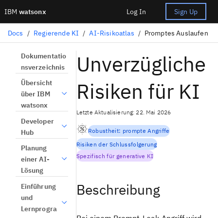
IBM
watsonx
Log In
Sign Up
Docs
/
Regierende KI
/
AI-Risikoatlas
/
Promptes Auslaufen
Unverzügliche
Dokumentatio
nsverzeichnis
Risiken für KI
Übersicht
über IBM
watsonx
Letzte Aktualisierung: 22. Mai 2026
Developer
Robustheit: prompte Angriffe
Hub
Risiken der Schlussfolgerung
Planung
Spezifisch für generative KI
einer AI-
Lösung
Beschreibung
Einführung
und
Lernprogra