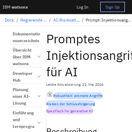
IBM
watsonx
Log In
Sign Up
Docs
/
Regierende KI
/
AI-Risikoatlas
/
Prompt-Injektionsangriff
Promptes
Dokumentatio
nsverzeichnis
Injektionsangrif
Übersicht
über IBM
watsonx
für AI
Developer
Hub
Letzte Aktualisierung: 22. Mai 2026
Planung
Robustheit: prompte Angriffe
einer AI-
Lösung
Risiken der Schlussfolgerung
Spezifisch für generative KI
Einführung
und
Lernprogra
Beschreibung