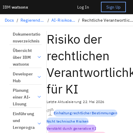
IBM
watsonx
Log In
Sign Up
Docs
/
Regierende KI
/
AI-Risikoatlas
/
Rechtliche Verantwortlichkeit
Risiko der
Dokumentatio
nsverzeichnis
rechtlichen
Übersicht
über IBM
watsonx
Verantwortlichk
Developer
Hub
für KI
Planung
einer AI-
Letzte Aktualisierung: 22. Mai 2026
Lösung
Einhaltung rechtlicher Bestimmungen
Einführung
und
Nicht technische Risiken
Lernprogra
Verstärkt durch generative KI