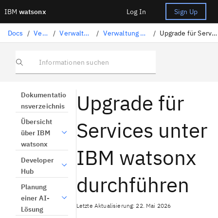
IBM
watsonx
Log In
Sign Up
Docs
/
Verwaltung
/
Verwaltung unter IBM Cloud
/
Verwaltung der Plattform auf IBM Cloud
/
Upgrade für Services auf der Plattform durchführen
Informationen suchen
Upgrade für
Dokumentatio
nsverzeichnis
Services unter
Übersicht
über IBM
watsonx
IBM watsonx
Developer
Hub
durchführen
Planung
einer AI-
Letzte Aktualisierung: 22. Mai 2026
Lösung