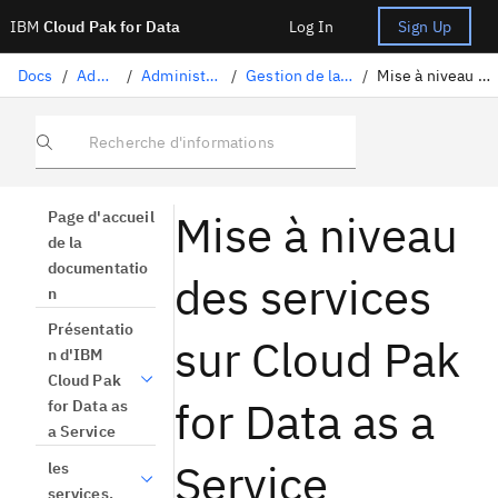
IBM
Cloud Pak for Data
Log In
Sign Up
Docs
/
Administration
/
Administration sur IBM Cloud
/
Gestion de la plateforme sur IBM Cloud
/
Mise à niveau des services sur la plateforme
Recherche d'informations
Mise à niveau
Page d'accueil
de la
documentatio
des services
n
Présentatio
sur Cloud Pak
n d'IBM
Cloud Pak
for Data as a
for Data as
a Service
Service
les
services.