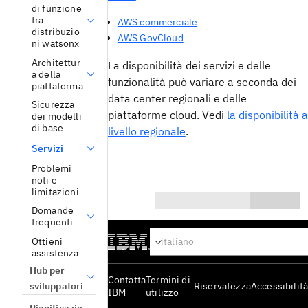
di funzione
tra
AWS commerciale
distribuzio
AWS GovCloud
ni watsonx
Architettur
La disponibilità dei servizi e delle
a della
funzionalità può variare a seconda dei
piattaforma
data center regionali e delle
Sicurezza
piattaforme cloud. Vedi
la disponibilità a
dei modelli
di base
livello regionale
.
Servizi
Problemi
noti e
limitazioni
Domande
0/1000
frequenti
Sì
Ottieni
assistenza
No
Hub per
Contatta
Termini di
sviluppatori
Riservatezza
Accessibilità
IBM
utilizzo