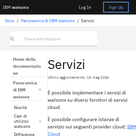
IBM
watsonx
Log In
Sign Up
Docs
/
Panoramica di IBM watsonx
/
Servizi
Trova informazioni
Servizi
Home della
documentazio
ne
Ultimo aggiornamento: 15 mag 2026
Panoramica
di IBM
È possibile implementare i servizi di
watsonx
watsonx su diversi fornitori di servizi
cloud.
Novità
Casi di
È possibile configurare istanze di
utilizzo
watsonx
servizio sui seguenti provider cloud:
IBM
Cloud
Differenze