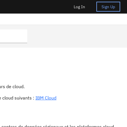
Log In
Sign Up
urs de cloud.
e cloud suivants :
IBM Cloud
es centres de données régionaux et les plateformes cloud.