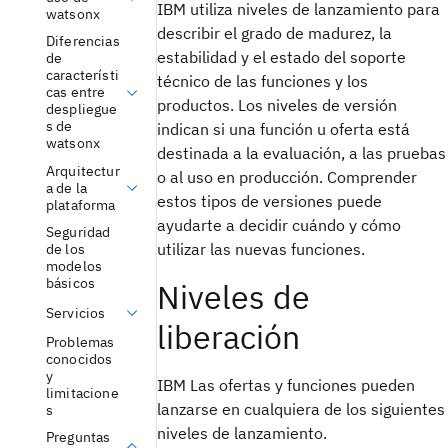
IBM utiliza niveles de lanzamiento para
watsonx
describir el grado de madurez, la
Diferencias
estabilidad y el estado del soporte
de
característi
técnico de las funciones y los
cas entre
productos. Los niveles de versión
despliegue
s de
indican si una función u oferta está
watsonx
destinada a la evaluación, a las pruebas
Arquitectur
o al uso en producción. Comprender
a de la
estos tipos de versiones puede
plataforma
ayudarte a decidir cuándo y cómo
Seguridad
utilizar las nuevas funciones.
de los
modelos
básicos
Niveles de
Servicios
liberación
Problemas
conocidos
y
IBM Las ofertas y funciones pueden
limitacione
lanzarse en cualquiera de los siguientes
s
niveles de lanzamiento.
Preguntas