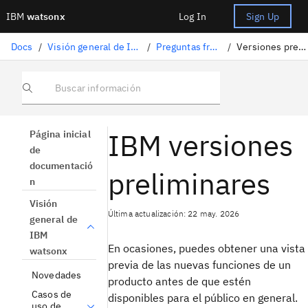
IBM
watsonx
Log In
Sign Up
Docs
/
Visión general de IBM watsonx
/
Preguntas frecuentes
/
Versiones preliminares
Buscar información
IBM versiones
Página inicial
de
documentació
preliminares
n
Visión
Última actualización: 22 may. 2026
general de
IBM
En ocasiones, puedes obtener una vista
watsonx
previa de las nuevas funciones de un
Novedades
producto antes de que estén
Casos de
disponibles para el público en general.
uso de