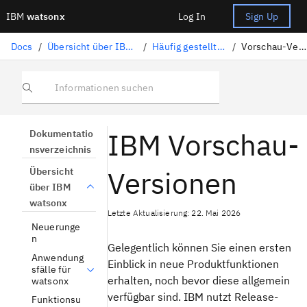
IBM
watsonx
Log In
Sign Up
Docs
/
Übersicht über IBM watsonx
/
Häufig gestellte Fragen
/
Vorschau-Versionen
Informationen suchen
IBM Vorschau-
Dokumentatio
nsverzeichnis
Versionen
Übersicht
über IBM
watsonx
Letzte Aktualisierung: 22. Mai 2026
Neuerunge
n
Gelegentlich können Sie einen ersten
Anwendung
Einblick in neue Produktfunktionen
sfälle für
erhalten, noch bevor diese allgemein
watsonx
verfügbar sind. IBM nutzt Release-
Funktionsu